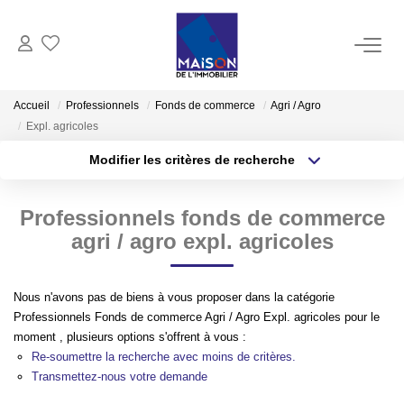
ACHAT
Accueil
Professionnels
Fonds de commerce
Agri / Agro
Expl. agricoles
LOCATION
Modifier les critères de recherche
Type de transaction
Localisation
Acheter
Localisation
GESTION
Professionnels fonds de commerce
Type de bien
Sélectionnez...
Surface min
agri / agro expl. agricoles
ESTIMATION
Plus de critères
Budget max
Estimer Vendre
Nous n'avons pas de biens à vous proposer dans la catégorie
Professionnels Fonds de commerce Agri / Agro Expl. agricoles pour le
Créer une alerte
Estimation En Ligne Gratuite
moment , plusieurs options s'offrent à vous :
Biens Vendus
Re-soumettre la recherche avec moins de critères.
Transmettez-nous votre demande