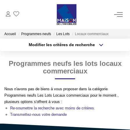
ACHAT
Accueil
Programmes neufs
Les Lots
Locaux commerciaux
Modifier les critères de recherche
LOCATION
Type de transaction
Localisation
Acheter
Localisation
Programmes neufs les lots locaux
Type de bien
GESTION
Sélectionnez...
Surface min
commerciaux
ESTIMATION
Plus de critères
Budget max
Nous n'avons pas de biens à vous proposer dans la catégorie
Estimer Vendre
Programmes neufs Les Lots Locaux commerciaux pour le moment ,
Créer une alerte
plusieurs options s'offrent à vous :
Estimation En Ligne Gratuite
Re-soumettre la recherche avec moins de critères.
Biens Vendus
Transmettez-nous votre demande