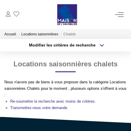
ACHAT
Accueil
Locations saisonnières
Chalets
Modifier les critères de recherche
LOCATION
Type de transaction
Localisation
Acheter
Localisation
Locations saisonnières chalets
Type de bien
GESTION
Sélectionnez...
Surface min
ESTIMATION
Nous n'avons pas de biens à vous proposer dans la catégorie Locations
Plus de critères
Budget max
saisonnières Chalets pour le moment , plusieurs options s'offrent à vous
:
Estimer Vendre
Créer une alerte
Re-soumettre la recherche avec moins de critères.
Estimation En Ligne Gratuite
Transmettez-nous votre demande
Biens Vendus