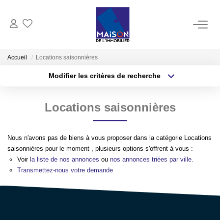
ACHAT
Accueil
Locations saisonnières
Modifier les critères de recherche
LOCATION
Type de transaction
Localisation
Acheter
Localisation
Locations saisonnières
Type de bien
GESTION
Sélectionnez...
Surface min
ESTIMATION
Nous n'avons pas de biens à vous proposer dans la catégorie Locations
Plus de critères
Budget max
saisonnières pour le moment , plusieurs options s'offrent à vous :
Voir
la liste de nos annonces
ou
nos annonces triées par ville.
Estimer Vendre
Créer une alerte
Transmettez-nous votre demande
Estimation En Ligne Gratuite
Biens Vendus