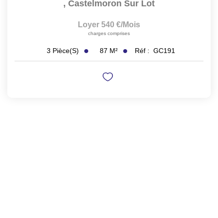
,
Castelmoron Sur Lot
Loyer 540 €/mois
charges comprises
87
M²
Réf :
GC191
3
Pièce(s)