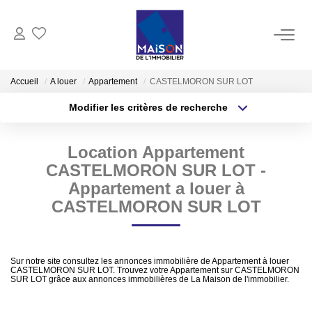
ACHAT
Accueil
A louer
Appartement
CASTELMORON SUR LOT
Modifier les critères de recherche
LOCATION
Type de transaction
Localisation
Acheter
Localisation
Location Appartement
Type de bien
GESTION
Sélectionnez...
Surface min
CASTELMORON SUR LOT -
Appartement a louer à
ESTIMATION
Plus de critères
Budget max
CASTELMORON SUR LOT
Estimer Vendre
Créer une alerte
Estimation En Ligne Gratuite
Sur notre site consultez les annonces immobilière de Appartement à louer
CASTELMORON SUR LOT. Trouvez votre Appartement sur CASTELMORON
Biens Vendus
SUR LOT grâce aux annonces immobilières de La Maison de l'immobilier.