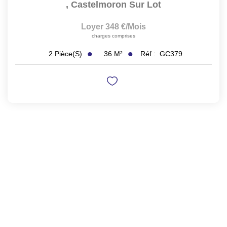
,
Castelmoron Sur Lot
Loyer 348 €/mois
charges comprises
36
M²
Réf :
GC379
2
Pièce(s)