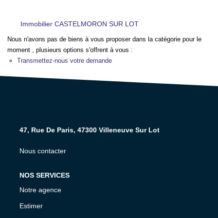
NOS AGENCES
Immobilier CASTELMORON SUR LOT
CONTACT
Nous n'avons pas de biens à vous proposer dans la catégorie pour le
moment , plusieurs options s'offrent à vous :
Transmettez-nous votre demande
EXTRANET PROPRIÉTAIRE
EN
47, Rue De Paris, 47300 Villeneuve Sur Lot
Nous contacter
NOS SERVICES
Notre agence
Estimer