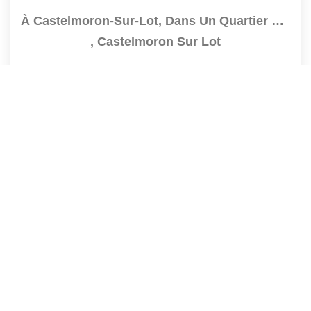
À Castelmoron-Sur-Lot, Dans Un Quartier Calme Et Recherché,...
,
Castelmoron Sur Lot
168 000 €
product.price.fees_charges.teaser
116
M²
Réf :
4449
4
Pièce(s)