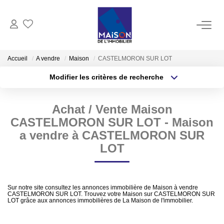
ACHAT
Accueil
A vendre
Maison
CASTELMORON SUR LOT
Modifier les critères de recherche
LOCATION
Type de transaction
Localisation
Acheter
Localisation
Achat / Vente Maison
Type de bien
GESTION
Sélectionnez...
Surface min
CASTELMORON SUR LOT - Maison
a vendre à CASTELMORON SUR
ESTIMATION
Plus de critères
Budget max
LOT
Estimer Vendre
Créer une alerte
Estimation En Ligne Gratuite
Sur notre site consultez les annonces immobilière de Maison à vendre
CASTELMORON SUR LOT. Trouvez votre Maison sur CASTELMORON SUR
Biens Vendus
LOT grâce aux annonces immobilières de La Maison de l'immobilier.