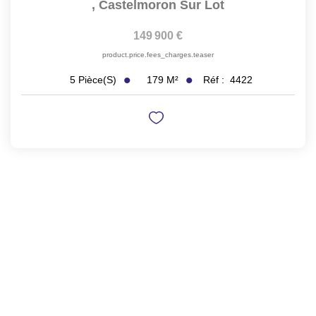
,
Castelmoron Sur Lot
149 900 €
product.price.fees_charges.teaser
179
M²
Réf :
4422
5
Pièce(s)