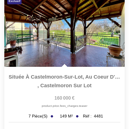
Exclusif
Située À Castelmoron-Sur-Lot, Au Coeur D'un Quartier Calme...
,
Castelmoron Sur Lot
160 000 €
product.price.fees_charges.teaser
149
M²
Réf :
4481
7
Pièce(s)