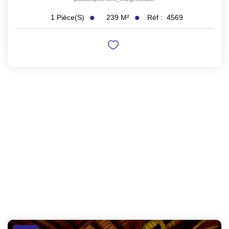
239
M²
Réf :
4569
1
Pièce(s)