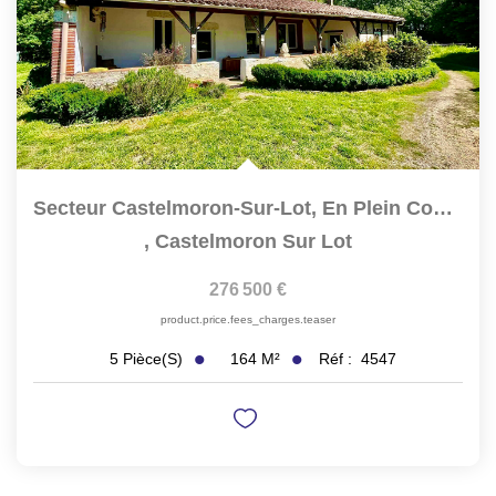
Secteur Castelmoron-Sur-Lot, En Plein Coeur Du...
,
Castelmoron Sur Lot
276 500 €
product.price.fees_charges.teaser
164
M²
Réf :
4547
5
Pièce(s)