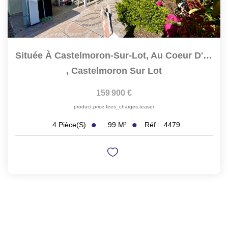
Située À Castelmoron-Sur-Lot, Au Coeur D'un Quartier Calme...
,
Castelmoron Sur Lot
159 900 €
product.price.fees_charges.teaser
99
M²
Réf :
4479
4
Pièce(s)