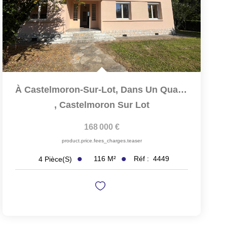
À Castelmoron-Sur-Lot, Dans Un Quartier Calme Et Recherché,...
,
Castelmoron Sur Lot
168 000 €
product.price.fees_charges.teaser
116
M²
Réf :
4449
4
Pièce(s)