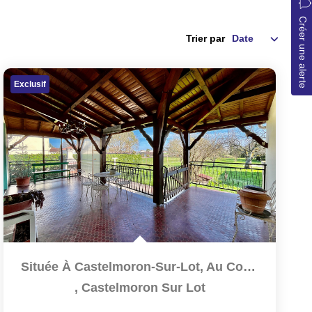
Créer une alerte
Trier par
Exclusif
Située À Castelmoron-Sur-Lot, Au Coeur D'un Quartier Calme...
,
Castelmoron Sur Lot