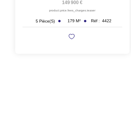
149 900 €
product.price.fees_charges.teaser
179
M²
Réf :
4422
5
Pièce(s)