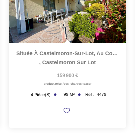
Située À Castelmoron-Sur-Lot, Au Coeur D'un Quartier Calme...
,
Castelmoron Sur Lot
159 900 €
product.price.fees_charges.teaser
99
M²
Réf :
4479
4
Pièce(s)