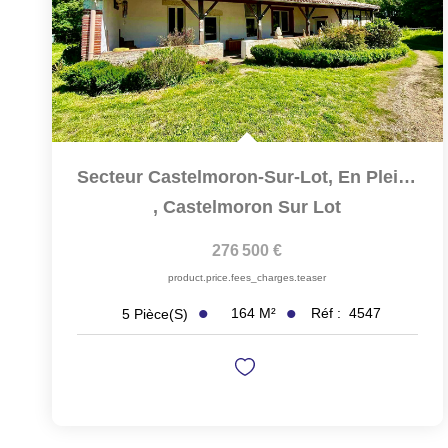
Secteur Castelmoron-Sur-Lot, En Plein Coeur Du...
,
Castelmoron Sur Lot
276 500 €
product.price.fees_charges.teaser
164
M²
Réf :
4547
5
Pièce(s)