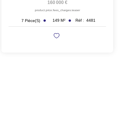
160 000 €
product.price.fees_charges.teaser
149
M²
Réf :
4481
7
Pièce(s)