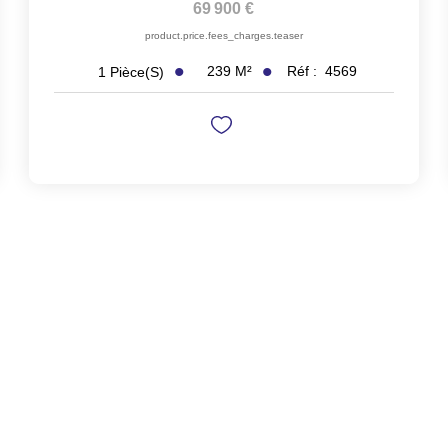
69 900 €
product.price.fees_charges.teaser
239
M²
Réf :
4569
1
Pièce(s)