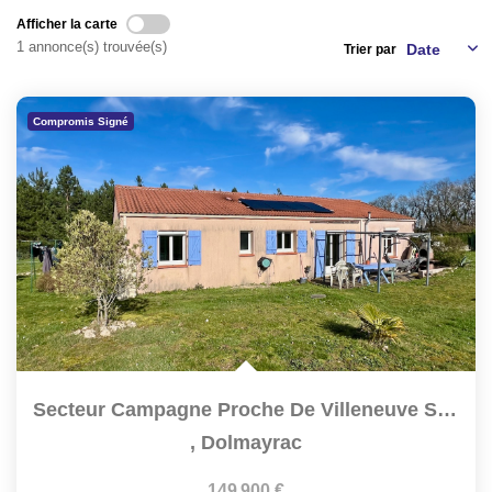
NOS AGENCES
Afficher la carte
1 annonce(s) trouvée(s)
Trier par
CONTACT
Compromis Signé
EXTRANET PROPRIÉTAIRE
EN
Secteur Campagne Proche De Villeneuve Sur Lot, Maison...
,
Dolmayrac
149 900 €