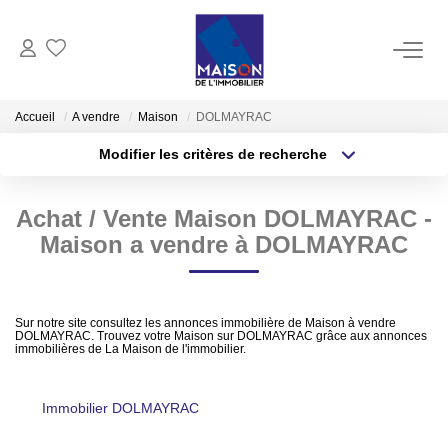
ACHAT
Accueil
A vendre
Maison
DOLMAYRAC
Modifier les critères de recherche
LOCATION
Type de transaction
Localisation
Acheter
Localisation
Achat / Vente Maison DOLMAYRAC -
Type de bien
GESTION
Sélectionnez...
Surface min
Maison a vendre à DOLMAYRAC
ESTIMATION
Plus de critères
Budget max
Sur notre site consultez les annonces immobilière de Maison à vendre
Estimer Vendre
DOLMAYRAC. Trouvez votre Maison sur DOLMAYRAC grâce aux annonces
Créer une alerte
immobilières de La Maison de l'immobilier.
Estimation En Ligne Gratuite
Biens Vendus
Immobilier DOLMAYRAC