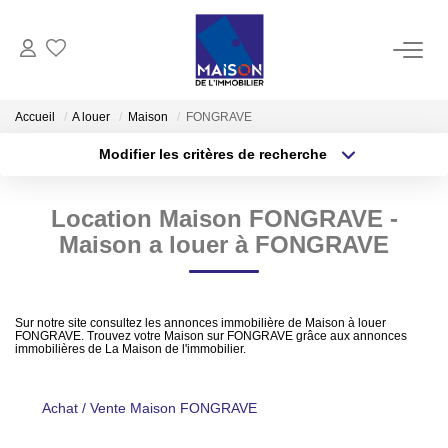
ACHAT
Accueil
A louer
Maison
FONGRAVE
Modifier les critères de recherche
LOCATION
Type de transaction
Localisation
Acheter
Localisation
Location Maison FONGRAVE -
Type de bien
GESTION
Sélectionnez...
Surface min
Maison a louer à FONGRAVE
ESTIMATION
Plus de critères
Budget max
Sur notre site consultez les annonces immobilière de Maison à louer
Estimer Vendre
FONGRAVE. Trouvez votre Maison sur FONGRAVE grâce aux annonces
Créer une alerte
immobilières de La Maison de l'immobilier.
Estimation En Ligne Gratuite
Biens Vendus
Achat / Vente Maison FONGRAVE