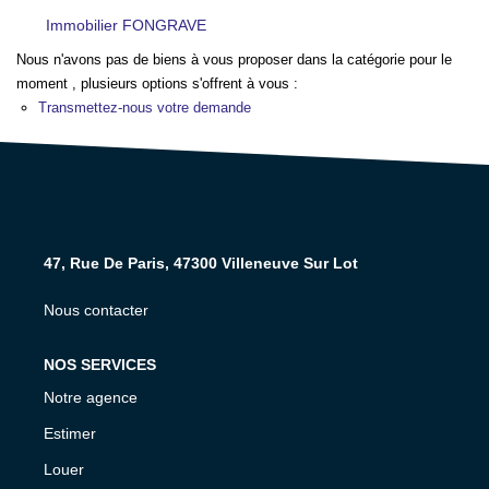
NOS AGENCES
Immobilier FONGRAVE
Nous n'avons pas de biens à vous proposer dans la catégorie pour le
CONTACT
moment , plusieurs options s'offrent à vous :
Transmettez-nous votre demande
EXTRANET PROPRIÉTAIRE
EN
47, Rue De Paris, 47300 Villeneuve Sur Lot
Nous contacter
NOS SERVICES
Notre agence
Estimer
Louer