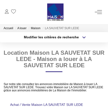
ACHAT
Accueil
A louer
Maison
LA SAUVETAT SUR LEDE
Modifier les critères de recherche
LOCATION
Type de transaction
Localisation
Acheter
Localisation
Location Maison LA SAUVETAT SUR
Type de bien
GESTION
Sélectionnez...
Surface min
LEDE - Maison a louer à LA
SAUVETAT SUR LEDE
ESTIMATION
Plus de critères
Budget max
Estimer Vendre
Créer une alerte
Sur notre site consultez les annonces immobilière de Maison à louer LA
Estimation En Ligne Gratuite
SAUVETAT SUR LEDE. Trouvez votre Maison sur LA SAUVETAT SUR LEDE
grâce aux annonces immobilières de La Maison de l'immobilier.
Biens Vendus
Achat / Vente Maison LA SAUVETAT SUR LEDE