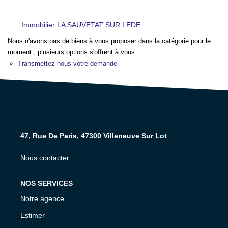
NOS AGENCES
Immobilier LA SAUVETAT SUR LEDE
CONTACT
Nous n'avons pas de biens à vous proposer dans la catégorie pour le
moment , plusieurs options s'offrent à vous :
Transmettez-nous votre demande
EXTRANET PROPRIÉTAIRE
EN
47, Rue De Paris, 47300 Villeneuve Sur Lot
Nous contacter
NOS SERVICES
Notre agence
Estimer