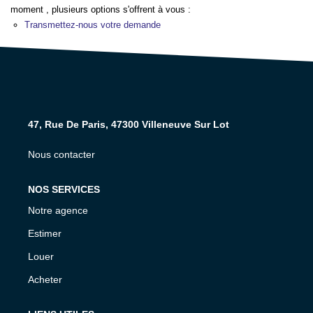
moment , plusieurs options s'offrent à vous :
NOS AGENCES
Transmettez-nous votre demande
CONTACT
EXTRANET PROPRIÉTAIRE
47, Rue De Paris, 47300 Villeneuve Sur Lot
EN
Nous contacter
NOS SERVICES
Notre agence
Estimer
Louer
Acheter