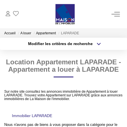
ACHAT
Accueil
A louer
Appartement
LAPARADE
Modifier les critères de recherche
LOCATION
Type de transaction
Localisation
Acheter
Localisation
Location Appartement LAPARADE -
Type de bien
GESTION
Sélectionnez...
Surface min
Appartement a louer à LAPARADE
ESTIMATION
Plus de critères
Budget max
Sur notre site consultez les annonces immobilière de Appartement à louer
Estimer Vendre
LAPARADE. Trouvez votre Appartement sur LAPARADE grâce aux annonces
Créer une alerte
immobilières de La Maison de l'immobilier.
Estimation En Ligne Gratuite
Biens Vendus
Immobilier LAPARADE
Nous n'avons pas de biens à vous proposer dans la catégorie pour le