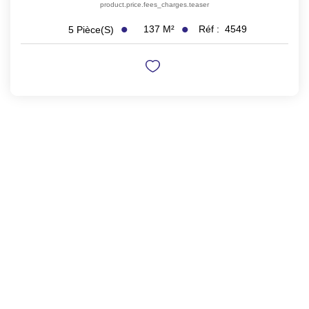
product.price.fees_charges.teaser
137
M²
Réf :
4549
5
Pièce(s)