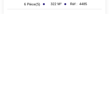
322
M²
Réf :
4485
6
Pièce(s)