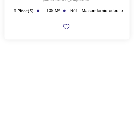
109
M²
Réf :
Maisondernieredeoite
6
Pièce(s)