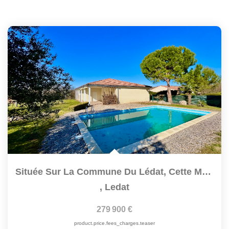
Située Sur La Commune Du Lédat, Cette Maison Récente De...
,
Ledat
279 900 €
product.price.fees_charges.teaser