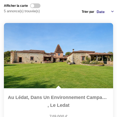
NOS AGENCES
Afficher la carte
5 annonce(s) trouvée(s)
Trier par
CONTACT
EXTRANET PROPRIÉTAIRE
EN
Au Lédat, Dans Un Environnement Campagne À Seulement...
,
Le Ledat
749 000 €