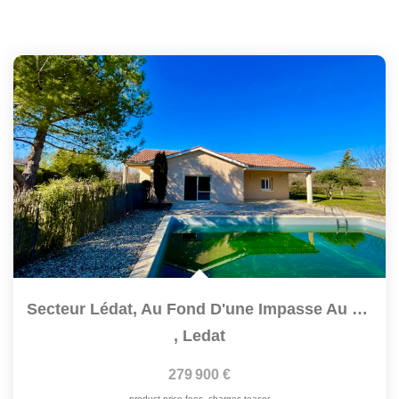
Secteur Lédat, Au Fond D'une Impasse Au Calme, Venez...
,
Ledat
279 900 €
product.price.fees_charges.teaser