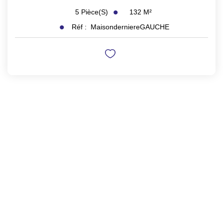
132
M²
5
Pièce(s)
Réf :
MaisonderniereGAUCHE