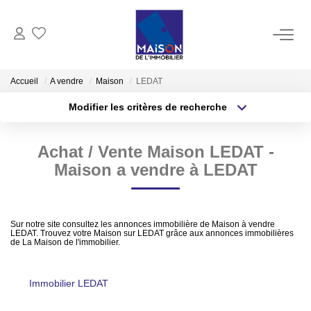
ACHAT
Accueil
A vendre
Maison
LEDAT
Modifier les critères de recherche
LOCATION
Type de transaction
Localisation
Acheter
Localisation
Achat / Vente Maison LEDAT -
Type de bien
GESTION
Sélectionnez...
Surface min
Maison a vendre à LEDAT
ESTIMATION
Plus de critères
Budget max
Sur notre site consultez les annonces immobilière de Maison à vendre
Estimer Vendre
LEDAT. Trouvez votre Maison sur LEDAT grâce aux annonces immobilières
Créer une alerte
de La Maison de l'immobilier.
Estimation En Ligne Gratuite
Biens Vendus
Immobilier LEDAT