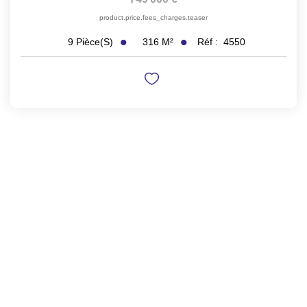
product.price.fees_charges.teaser
316
M²
Réf :
4550
9
Pièce(s)