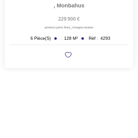
,
Monbahus
229 900 €
product.price.fees_charges.teaser
128
M²
Réf :
4293
6
Pièce(s)