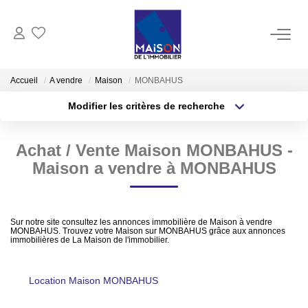
ACHAT
Accueil
A vendre
Maison
MONBAHUS
Modifier les critères de recherche
LOCATION
Type de transaction
Localisation
Acheter
Localisation
Achat / Vente Maison MONBAHUS -
Type de bien
GESTION
Sélectionnez...
Surface min
Maison a vendre à MONBAHUS
ESTIMATION
Plus de critères
Budget max
Sur notre site consultez les annonces immobilière de Maison à vendre
Estimer Vendre
MONBAHUS. Trouvez votre Maison sur MONBAHUS grâce aux annonces
Créer une alerte
immobilières de La Maison de l'immobilier.
Estimation En Ligne Gratuite
Biens Vendus
Location Maison MONBAHUS