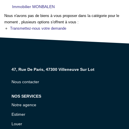
NOS AGENCES
Immobilier MONBALEN
Nous n'avons pas de biens à vous proposer dans la catégorie pour le
CONTACT
moment , plusieurs options s'offrent à vous :
Transmettez-nous votre demande
EXTRANET PROPRIÉTAIRE
EN
47, Rue De Paris, 47300 Villeneuve Sur Lot
Nous contacter
NOS SERVICES
Notre agence
Estimer
Louer