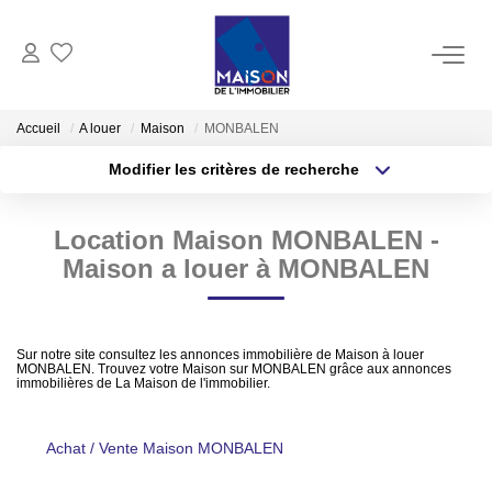
ACHAT
Accueil
A louer
Maison
MONBALEN
Modifier les critères de recherche
LOCATION
Type de transaction
Localisation
Acheter
Localisation
Location Maison MONBALEN -
Type de bien
GESTION
Sélectionnez...
Surface min
Maison a louer à MONBALEN
ESTIMATION
Plus de critères
Budget max
Sur notre site consultez les annonces immobilière de Maison à louer
Estimer Vendre
MONBALEN. Trouvez votre Maison sur MONBALEN grâce aux annonces
Créer une alerte
immobilières de La Maison de l'immobilier.
Estimation En Ligne Gratuite
Biens Vendus
Achat / Vente Maison MONBALEN