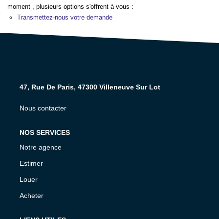
moment , plusieurs options s'offrent à vous :
NOS AGENCES
Transmettez-nous votre demande
CONTACT
EXTRANET PROPRIÉTAIRE
47, Rue De Paris, 47300 Villeneuve Sur Lot
EN
Nous contacter
NOS SERVICES
Notre agence
Estimer
Louer
Acheter