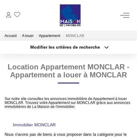
ACHAT
Accueil
A louer
Appartement
MONCLAR
Modifier les critères de recherche
LOCATION
Type de transaction
Localisation
Acheter
Localisation
Location Appartement MONCLAR -
Type de bien
GESTION
Sélectionnez...
Surface min
Appartement a louer à MONCLAR
ESTIMATION
Plus de critères
Budget max
Sur notre site consultez les annonces immobilière de Appartement à louer
Estimer Vendre
MONCLAR. Trouvez votre Appartement sur MONCLAR grâce aux annonces
Créer une alerte
immobilières de La Maison de l'immobilier.
Estimation En Ligne Gratuite
Biens Vendus
Immobilier MONCLAR
Nous n'avons pas de biens à vous proposer dans la catégorie pour le