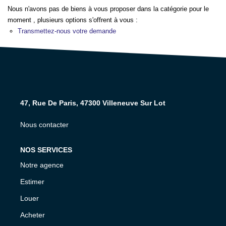
NOS AGENCES
Nous n'avons pas de biens à vous proposer dans la catégorie pour le
moment , plusieurs options s'offrent à vous :
Transmettez-nous votre demande
CONTACT
EXTRANET PROPRIÉTAIRE
EN
47, Rue De Paris, 47300 Villeneuve Sur Lot
Nous contacter
NOS SERVICES
Notre agence
Estimer
Louer
Acheter