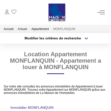
ACHAT
Accueil
A louer
Appartement
MONFLANQUIN
Modifier les critères de recherche
LOCATION
Type de transaction
Localisation
Acheter
Localisation
Location Appartement
Type de bien
GESTION
Sélectionnez...
Surface min
MONFLANQUIN - Appartement a
louer à MONFLANQUIN
ESTIMATION
Plus de critères
Budget max
Estimer Vendre
Créer une alerte
Sur notre site consultez les annonces immobilière de Appartement à louer
Estimation En Ligne Gratuite
MONFLANQUIN. Trouvez votre Appartement sur MONFLANQUIN grâce aux
annonces immobilières de La Maison de l'immobilier.
Biens Vendus
Immobilier MONFLANQUIN