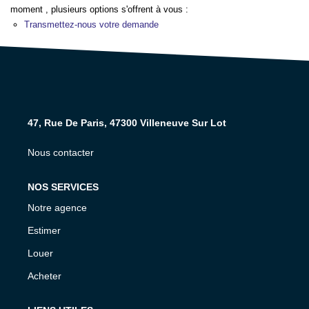
moment , plusieurs options s'offrent à vous :
NOS AGENCES
Transmettez-nous votre demande
CONTACT
EXTRANET PROPRIÉTAIRE
47, Rue De Paris, 47300 Villeneuve Sur Lot
EN
Nous contacter
NOS SERVICES
Notre agence
Estimer
Louer
Acheter