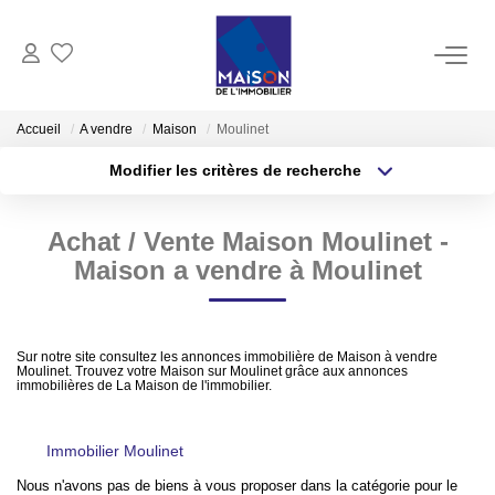
ACHAT
Accueil
A vendre
Maison
Moulinet
Modifier les critères de recherche
LOCATION
Type de transaction
Localisation
Acheter
Localisation
Achat / Vente Maison Moulinet -
Type de bien
GESTION
Sélectionnez...
Surface min
Maison a vendre à Moulinet
ESTIMATION
Plus de critères
Budget max
Sur notre site consultez les annonces immobilière de Maison à vendre
Estimer Vendre
Moulinet. Trouvez votre Maison sur Moulinet grâce aux annonces
Créer une alerte
immobilières de La Maison de l'immobilier.
Estimation En Ligne Gratuite
Biens Vendus
Immobilier Moulinet
Nous n'avons pas de biens à vous proposer dans la catégorie pour le