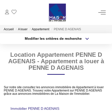
ACHAT
Accueil
A louer
Appartement
PENNE D AGENAIS
Modifier les critères de recherche
LOCATION
Localisation
Type de transaction
Surface min
Location Appartement PENNE D
Type de bien
GESTION
AGENAIS - Appartement a louer à
Plus de critères
Budget max
PENNE D AGENAIS
ESTIMATION
Créer une alerte
Estimer Vendre
Sur notre site consultez les annonces immobilière de Appartement à louer
Estimation En Ligne Gratuite
PENNE D AGENAIS. Trouvez votre Appartement sur PENNE D AGENAIS
grâce aux annonces immobilières de La Maison de l'immobilier.
Biens Vendus
Immobilier PENNE D AGENAIS