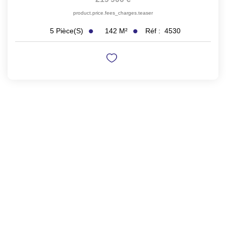
product.price.fees_charges.teaser
142
M²
Réf :
4530
5
Pièce(s)