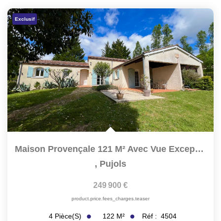
Exclusif
Maison Provençale 121 M² Avec Vue Exceptionnelle, Secteur...
,
Pujols
249 900 €
product.price.fees_charges.teaser
122
M²
Réf :
4504
4
Pièce(s)