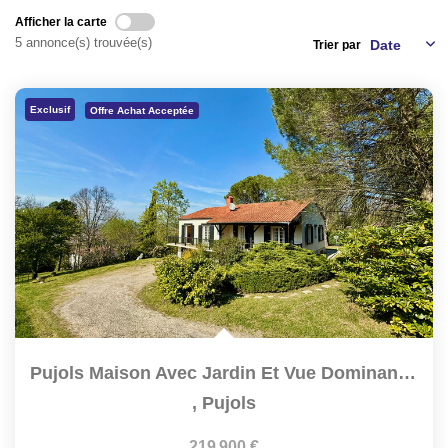
NOS AGENCES
Afficher la carte
5 annonce(s) trouvée(s)
Trier par
CONTACT
Exclusif
Offre Achat Acceptée
EXTRANET PROPRIÉTAIRE
EN
Pujols Maison Avec Jardin Et Vue Dominante De 142m2 Sur Un...
,
Pujols
219 900 €