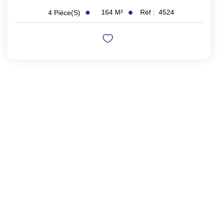
164
M²
Réf :
4524
4
Pièce(s)