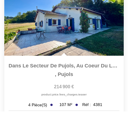
Dans Le Secteur De Pujols, Au Coeur Du Lot-Et-Garonne,...
,
Pujols
214 900 €
product.price.fees_charges.teaser
107
M²
Réf :
4381
4
Pièce(s)