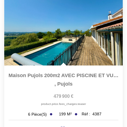
Maison Pujols 200m2 AVEC PISCINE ET VUE. Vous Recherchez De...
,
Pujols
479 900 €
product.price.fees_charges.teaser
199
M²
Réf :
4387
6
Pièce(s)