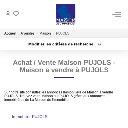
ACHAT
Accueil
A vendre
Maison
PUJOLS
Modifier les critères de recherche
LOCATION
Type de transaction
Localisation
Acheter
Localisation
Achat / Vente Maison PUJOLS -
Type de bien
GESTION
Sélectionnez...
Surface min
Maison a vendre à PUJOLS
ESTIMATION
Plus de critères
Budget max
Sur notre site consultez les annonces immobilière de Maison à vendre
Estimer Vendre
PUJOLS. Trouvez votre Maison sur PUJOLS grâce aux annonces
Créer une alerte
immobilières de La Maison de l'immobilier.
Estimation En Ligne Gratuite
Biens Vendus
Immobilier PUJOLS