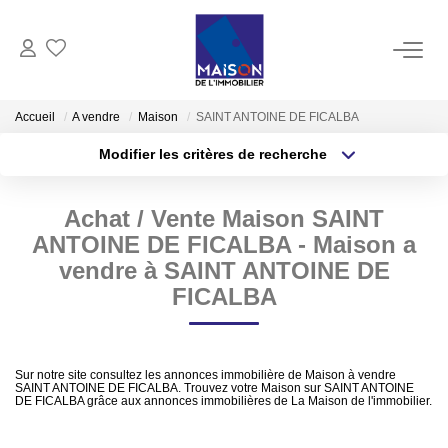
ACHAT
Accueil
A vendre
Maison
SAINT ANTOINE DE FICALBA
Modifier les critères de recherche
LOCATION
Type de transaction
Localisation
Acheter
Localisation
Achat / Vente Maison SAINT
Type de bien
GESTION
Sélectionnez...
Surface min
ANTOINE DE FICALBA - Maison a
vendre à SAINT ANTOINE DE
ESTIMATION
Plus de critères
Budget max
FICALBA
Estimer Vendre
Créer une alerte
Estimation En Ligne Gratuite
Sur notre site consultez les annonces immobilière de Maison à vendre
SAINT ANTOINE DE FICALBA. Trouvez votre Maison sur SAINT ANTOINE
Biens Vendus
DE FICALBA grâce aux annonces immobilières de La Maison de l'immobilier.