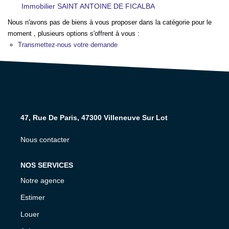
Immobilier SAINT ANTOINE DE FICALBA
NOS AGENCES
Nous n'avons pas de biens à vous proposer dans la catégorie pour le
moment , plusieurs options s'offrent à vous :
CONTACT
Transmettez-nous votre demande
EXTRANET PROPRIÉTAIRE
EN
47, Rue De Paris, 47300 Villeneuve Sur Lot
Nous contacter
NOS SERVICES
Notre agence
Estimer
Louer