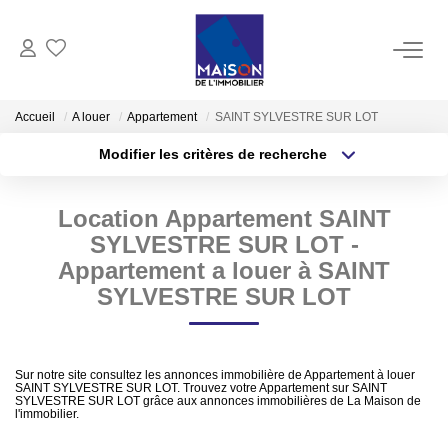
ACHAT
Accueil
A louer
Appartement
SAINT SYLVESTRE SUR LOT
Modifier les critères de recherche
LOCATION
Type de transaction
Localisation
Acheter
Localisation
Location Appartement SAINT
Type de bien
GESTION
Sélectionnez...
Surface min
SYLVESTRE SUR LOT -
Appartement a louer à SAINT
ESTIMATION
Plus de critères
Budget max
SYLVESTRE SUR LOT
Estimer Vendre
Créer une alerte
Estimation En Ligne Gratuite
Sur notre site consultez les annonces immobilière de Appartement à louer
SAINT SYLVESTRE SUR LOT. Trouvez votre Appartement sur SAINT
Biens Vendus
SYLVESTRE SUR LOT grâce aux annonces immobilières de La Maison de
l'immobilier.