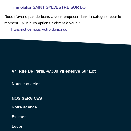
NOS AGENCES
Immobilier SAINT SYLVESTRE SUR LOT
Nous n'avons pas de biens à vous proposer dans la catégorie pour le
CONTACT
moment , plusieurs options s'offrent à vous :
Transmettez-nous votre demande
EXTRANET PROPRIÉTAIRE
EN
47, Rue De Paris, 47300 Villeneuve Sur Lot
Nous contacter
NOS SERVICES
Notre agence
Estimer
Louer