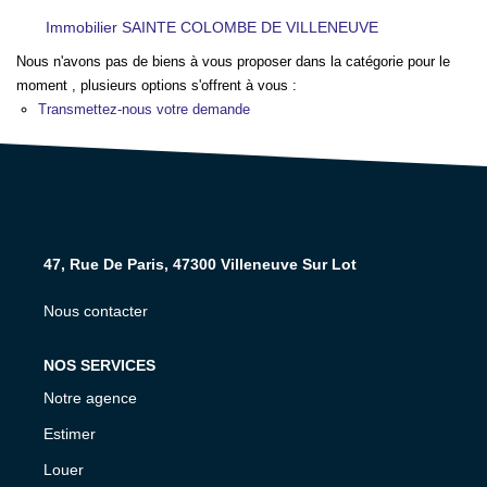
NOS AGENCES
Immobilier SAINTE COLOMBE DE VILLENEUVE
Nous n'avons pas de biens à vous proposer dans la catégorie pour le
CONTACT
moment , plusieurs options s'offrent à vous :
Transmettez-nous votre demande
EXTRANET PROPRIÉTAIRE
EN
47, Rue De Paris, 47300 Villeneuve Sur Lot
Nous contacter
NOS SERVICES
Notre agence
Estimer
Louer