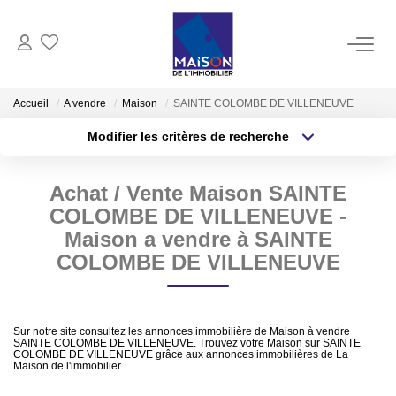
ACHAT
Accueil
A vendre
Maison
SAINTE COLOMBE DE VILLENEUVE
Modifier les critères de recherche
LOCATION
Type de transaction
Localisation
Acheter
Localisation
Achat / Vente Maison SAINTE
Type de bien
GESTION
Sélectionnez...
Surface min
COLOMBE DE VILLENEUVE -
Maison a vendre à SAINTE
ESTIMATION
Plus de critères
Budget max
COLOMBE DE VILLENEUVE
Estimer Vendre
Créer une alerte
Estimation En Ligne Gratuite
Sur notre site consultez les annonces immobilière de Maison à vendre
SAINTE COLOMBE DE VILLENEUVE. Trouvez votre Maison sur SAINTE
Biens Vendus
COLOMBE DE VILLENEUVE grâce aux annonces immobilières de La
Maison de l'immobilier.