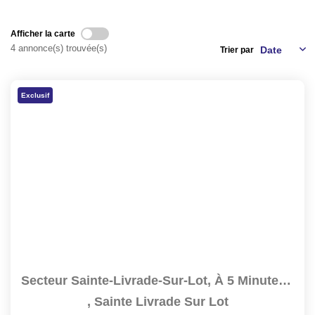
NOS AGENCES
Afficher la carte
4 annonce(s) trouvée(s)
CONTACT
Trier par
EXTRANET PROPRIÉTAIRE
Exclusif
EN
Secteur Sainte-Livrade-Sur-Lot, À 5 Minutes De Toutes Les...
,
Sainte Livrade Sur Lot