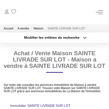
ACHAT
Accueil
A vendre
Maison
SAINTE LIVRADE SUR LOT
Modifier les critères de recherche
LOCATION
Localisation
Type de transaction
Surface min
Achat / Vente Maison SAINTE
Type de bien
GESTION
LIVRADE SUR LOT - Maison a
Plus de critères
Budget max
vendre à SAINTE LIVRADE SUR LOT
ESTIMATION
Créer une alerte
Estimer Vendre
Sur notre site consultez les annonces immobilière de Maison à vendre
Estimation En Ligne Gratuite
SAINTE LIVRADE SUR LOT. Trouvez votre Maison sur SAINTE LIVRADE
SUR LOT grâce aux annonces immobilières de La Maison de l'immobilier.
Biens Vendus
Immobilier SAINTE LIVRADE SUR LOT