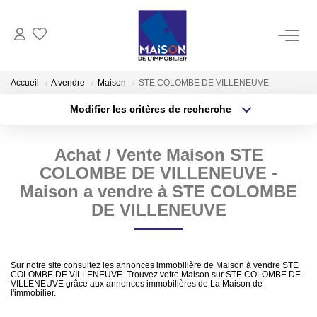
ACHAT
Accueil
A vendre
Maison
STE COLOMBE DE VILLENEUVE
Modifier les critères de recherche
LOCATION
Type de transaction
Localisation
Acheter
Localisation
Achat / Vente Maison STE
Type de bien
GESTION
Sélectionnez...
Surface min
COLOMBE DE VILLENEUVE -
Maison a vendre à STE COLOMBE
ESTIMATION
Plus de critères
Budget max
DE VILLENEUVE
Estimer Vendre
Créer une alerte
Estimation En Ligne Gratuite
Sur notre site consultez les annonces immobilière de Maison à vendre STE
COLOMBE DE VILLENEUVE. Trouvez votre Maison sur STE COLOMBE DE
Biens Vendus
VILLENEUVE grâce aux annonces immobilières de La Maison de
l'immobilier.