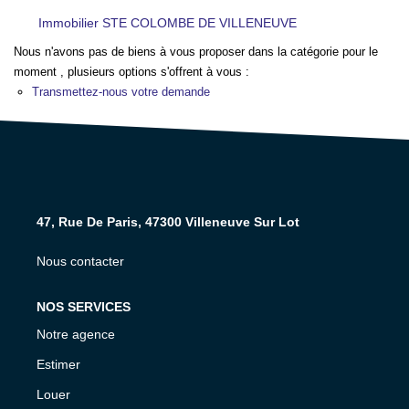
NOS AGENCES
Immobilier STE COLOMBE DE VILLENEUVE
Nous n'avons pas de biens à vous proposer dans la catégorie pour le
CONTACT
moment , plusieurs options s'offrent à vous :
Transmettez-nous votre demande
EXTRANET PROPRIÉTAIRE
EN
47, Rue De Paris, 47300 Villeneuve Sur Lot
Nous contacter
NOS SERVICES
Notre agence
Estimer
Louer