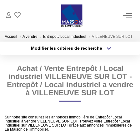
ACHAT
Accueil
A vendre
Entrepôt / Local industriel
VILLENEUVE SUR LOT
Modifier les critères de recherche
LOCATION
Type de transaction
Localisation
Acheter
Localisation
Achat / Vente Entrepôt / Local
Type de bien
GESTION
Sélectionnez...
Surface min
industriel VILLENEUVE SUR LOT -
Entrepôt / Local industriel a vendre
ESTIMATION
Plus de critères
Budget max
à VILLENEUVE SUR LOT
Estimer Vendre
Créer une alerte
Estimation En Ligne Gratuite
Sur notre site consultez les annonces immobilière de Entrepôt / Local
industriel à vendre VILLENEUVE SUR LOT. Trouvez votre Entrepôt / Local
Biens Vendus
industriel sur VILLENEUVE SUR LOT grâce aux annonces immobilières de
La Maison de l'immobilier.