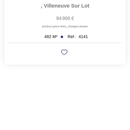
,
Villeneuve Sur Lot
94 900 €
product.price.fees_charges.teaser
Réf :
4141
482
M²