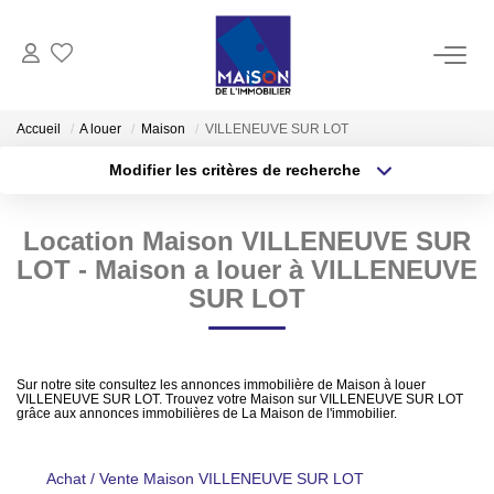
ACHAT
Accueil
A louer
Maison
VILLENEUVE SUR LOT
Modifier les critères de recherche
LOCATION
Type de transaction
Localisation
Acheter
Localisation
Location Maison VILLENEUVE SUR
Type de bien
GESTION
Sélectionnez...
Surface min
LOT - Maison a louer à VILLENEUVE
SUR LOT
ESTIMATION
Plus de critères
Budget max
Estimer Vendre
Créer une alerte
Sur notre site consultez les annonces immobilière de Maison à louer
Estimation En Ligne Gratuite
VILLENEUVE SUR LOT. Trouvez votre Maison sur VILLENEUVE SUR LOT
grâce aux annonces immobilières de La Maison de l'immobilier.
Biens Vendus
Achat / Vente Maison VILLENEUVE SUR LOT