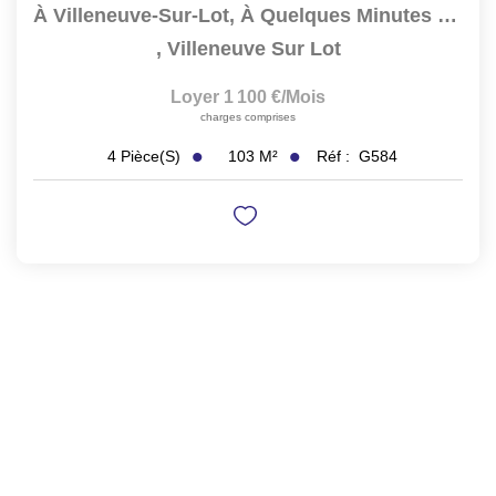
À Villeneuve-Sur-Lot, À Quelques Minutes À Pied Du...
,
Villeneuve Sur Lot
Loyer 1 100 €/mois
charges comprises
103
M²
Réf :
G584
4
Pièce(s)