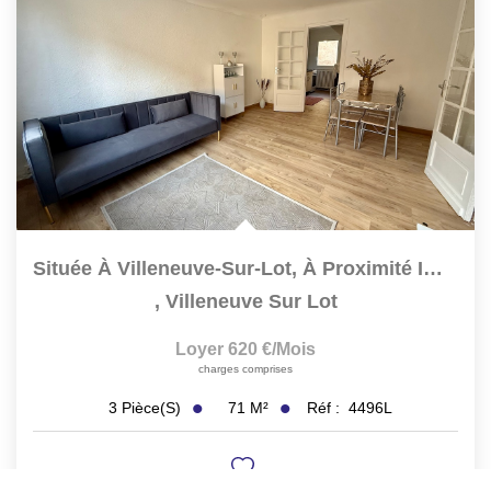
Située À Villeneuve-Sur-Lot, À Proximité Immédiate Des...
,
Villeneuve Sur Lot
Loyer 620 €/mois
charges comprises
71
M²
Réf :
4496L
3
Pièce(s)