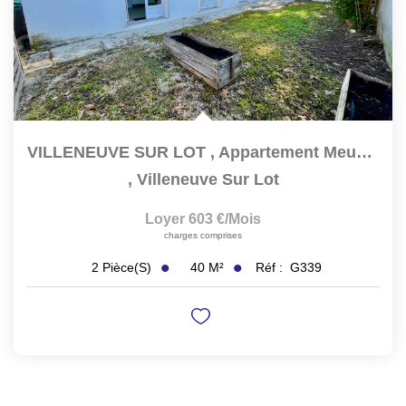
VILLENEUVE SUR LOT , Appartement Meublé Lumineux T2 De...
,
Villeneuve Sur Lot
Loyer 603 €/mois
charges comprises
40
M²
Réf :
G339
2
Pièce(s)