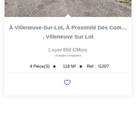
À Villeneuve-Sur-Lot, À Proximité Des Commodités Et Dans Un...
,
Villeneuve Sur Lot
Loyer 850 €/mois
charges comprises
118
M²
Réf :
G207
4
Pièce(s)