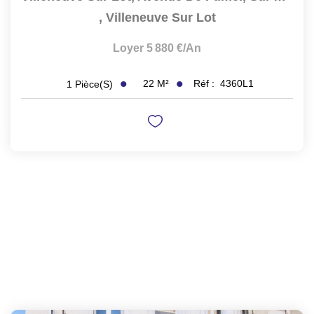
,
Villeneuve Sur Lot
Loyer 5 880 €/an
22
M²
Réf :
4360L1
1
Pièce(s)