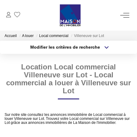
ACHAT
Accueil
A louer
Local commercial
Villeneuve sur Lot
Modifier les critères de recherche
LOCATION
Type de transaction
Localisation
Acheter
Localisation
Location Local commercial
Type de bien
GESTION
Sélectionnez...
Surface min
Villeneuve sur Lot - Local
commercial a louer à Villeneuve sur
ESTIMATION
Plus de critères
Budget max
Lot
Estimer Vendre
Créer une alerte
Estimation En Ligne Gratuite
Sur notre site consultez les annonces immobilière de Local commercial à
louer Villeneuve sur Lot. Trouvez votre Local commercial sur Villeneuve sur
Biens Vendus
Lot grâce aux annonces immobilières de La Maison de l'immobilier.