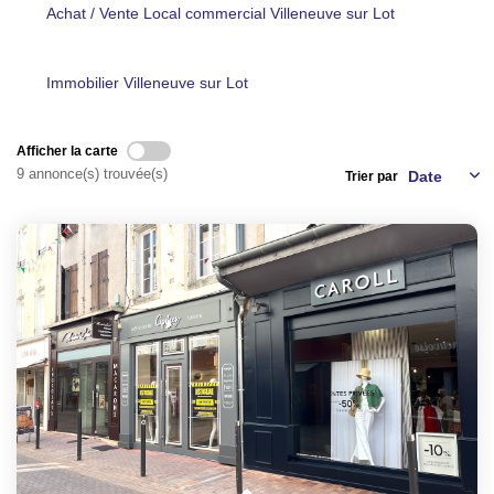
Achat / Vente Local commercial Villeneuve sur Lot
NOS AGENCES
Immobilier Villeneuve sur Lot
CONTACT
EXTRANET PROPRIÉTAIRE
Afficher la carte
9 annonce(s) trouvée(s)
Trier par
EN