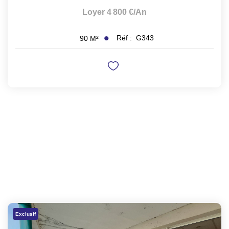
Loyer 4 800 €/an
Réf :
G343
90
M²
Exclusif