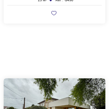
25
M²