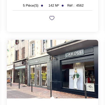
142
M²
Réf :
4562
5
Pièce(s)