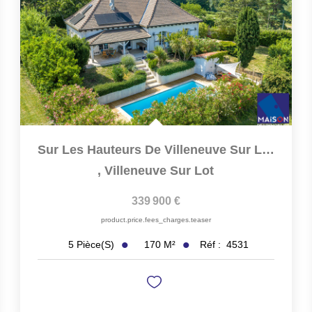
Sur Les Hauteurs De Villeneuve Sur Lot, Venez Découvrir Une...
,
Villeneuve Sur Lot
339 900 €
product.price.fees_charges.teaser
170
M²
Réf :
4531
5
Pièce(s)