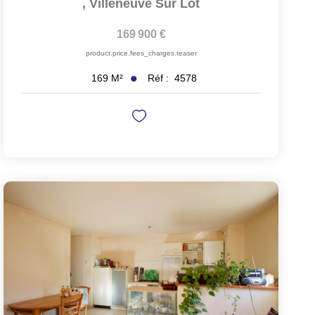
,
Villeneuve Sur Lot
169 900 €
product.price.fees_charges.teaser
Réf :
4578
169
M²