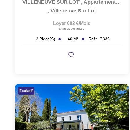
VILLENEUVE SUR LOT , Appartement Meublé Lumineux T2 De...
,
Villeneuve Sur Lot
Loyer 603 €/mois
charges comprises
40
M²
Réf :
G339
2
Pièce(s)
Exclusif