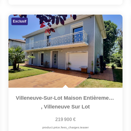
Exclusif
Villeneuve-Sur-Lot Maison Entièrement Rénovée Avec Goût De...
,
Villeneuve Sur Lot
219 900 €
product.price.fees_charges.teaser