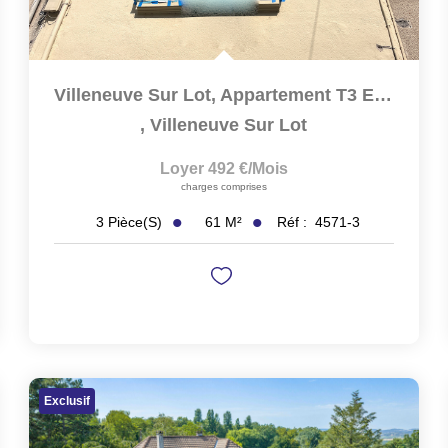
Villeneuve Sur Lot, Appartement T3 En Duplex De 61 M² Situé...
,
Villeneuve Sur Lot
Loyer 492 €/mois
charges comprises
61
M²
Réf :
4571-3
3
Pièce(s)
Exclusif