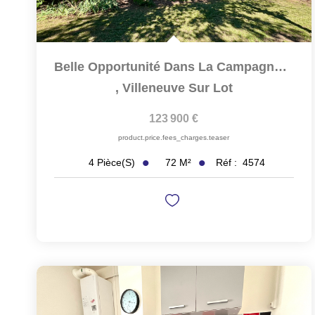
Belle Opportunité Dans La Campagne De Villeneuve Sur Lot :...
,
Villeneuve Sur Lot
123 900 €
product.price.fees_charges.teaser
72
M²
Réf :
4574
4
Pièce(s)