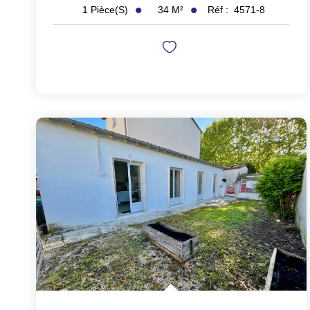
34
M²
Réf :
4571-8
1
Pièce(s)