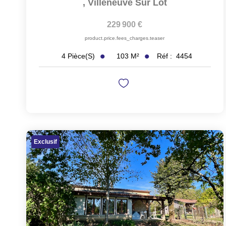
,
Villeneuve Sur Lot
229 900 €
product.price.fees_charges.teaser
103
M²
Réf :
4454
4
Pièce(s)
Exclusif