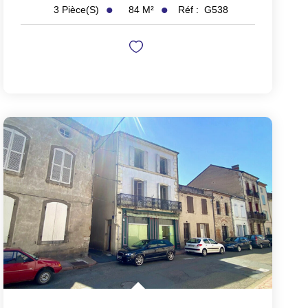
84
M²
Réf :
G538
3
Pièce(s)