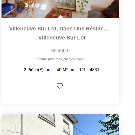
Villeneuve Sur Lot, Dans Une Résidence Récente, Appartement...
,
Villeneuve Sur Lot
59 500 €
product.price.fees_charges.teaser
40
M²
Réf :
4331
2
Pièce(s)