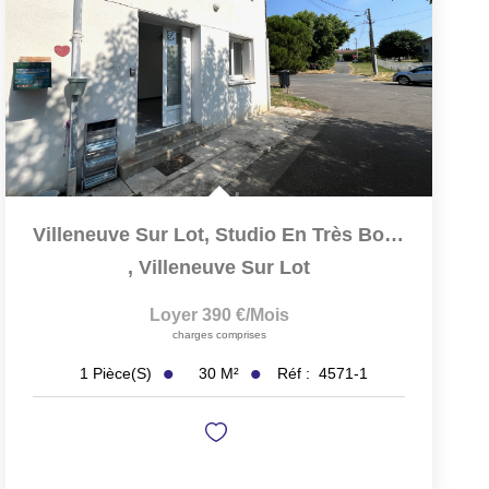
Villeneuve Sur Lot, Studio En Très Bon État De 29,50 M²...
,
Villeneuve Sur Lot
Loyer 390 €/mois
charges comprises
30
M²
Réf :
4571-1
1
Pièce(s)