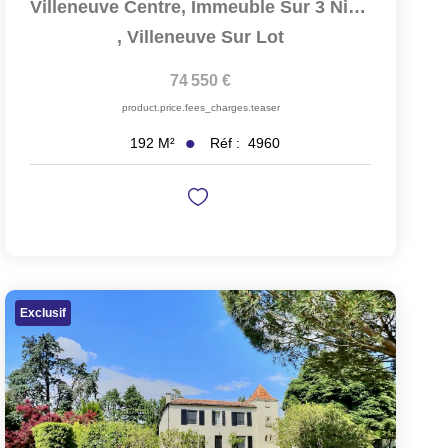
Villeneuve Centre, Immeuble Sur 3 Niveaux Pour...
,
Villeneuve Sur Lot
74 550 €
product.price.fees_charges.teaser
Réf :
4960
192
M²
Exclusif