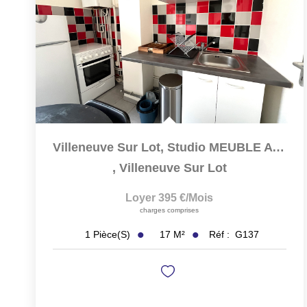
Villeneuve Sur Lot, Studio MEUBLE Avec Terrasse De 14 M² À...
,
Villeneuve Sur Lot
Loyer 395 €/mois
charges comprises
17
M²
Réf :
G137
1
Pièce(s)