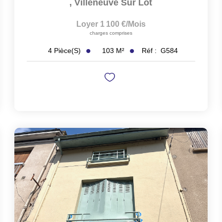
,
Villeneuve Sur Lot
Loyer 1 100 €/mois
charges comprises
103
M²
Réf :
G584
4
Pièce(s)