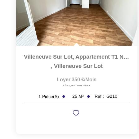
Villeneuve Sur Lot, Appartement T1 Non Meublé De 24,22 M²...
,
Villeneuve Sur Lot
Loyer 350 €/mois
charges comprises
25
M²
Réf :
G210
1
Pièce(s)