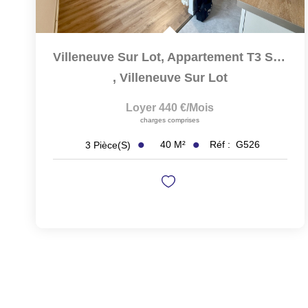
Villeneuve Sur Lot, Appartement T3 Situé Au Deuxième Étage...
,
Villeneuve Sur Lot
Loyer 440 €/mois
charges comprises
40
M²
Réf :
G526
3
Pièce(s)