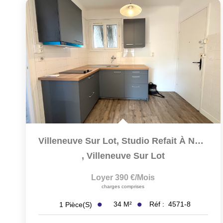
Villeneuve Sur Lot, Studio Refait À Neuf De 34,49 M² Situé...
,
Villeneuve Sur Lot
Loyer 390 €/mois
charges comprises
34
M²
Réf :
4571-8
1
Pièce(s)