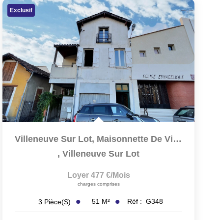
Exclusif
Villeneuve Sur Lot, Maisonnette De Ville D'environ 51 M2...
,
Villeneuve Sur Lot
Loyer 477 €/mois
charges comprises
51
M²
Réf :
G348
3
Pièce(s)