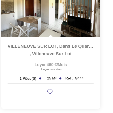
VILLENEUVE SUR LOT, Dans Le Quartier D'Eysses Très Agréable...
,
Villeneuve Sur Lot
Loyer 460 €/mois
charges comprises
25
M²
Réf :
G444
1
Pièce(s)