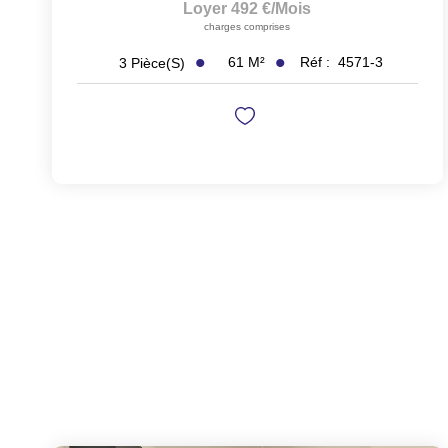
Loyer 492 €/mois
charges comprises
61
M²
Réf :
4571-3
3
Pièce(s)