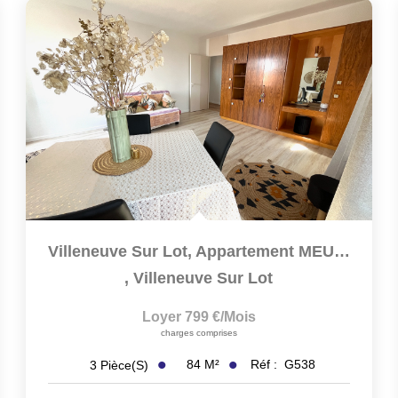
Villeneuve Sur Lot, Appartement MEUBLÉ T3 De 83,60 M2 Situé...
,
Villeneuve Sur Lot
Loyer 799 €/mois
charges comprises
84
M²
Réf :
G538
3
Pièce(s)