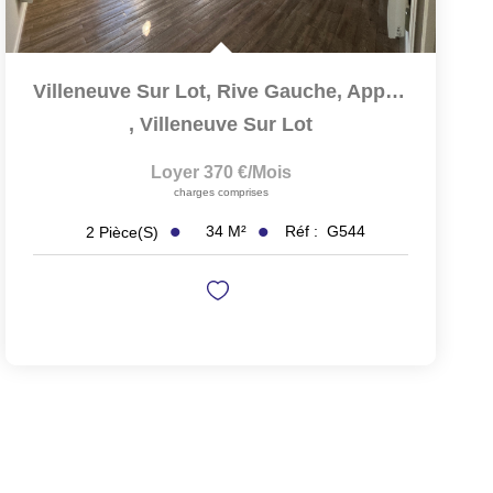
Villeneuve Sur Lot, Rive Gauche, Appartement T1 Bis De...
,
Villeneuve Sur Lot
Loyer 370 €/mois
charges comprises
34
M²
Réf :
G544
2
Pièce(s)