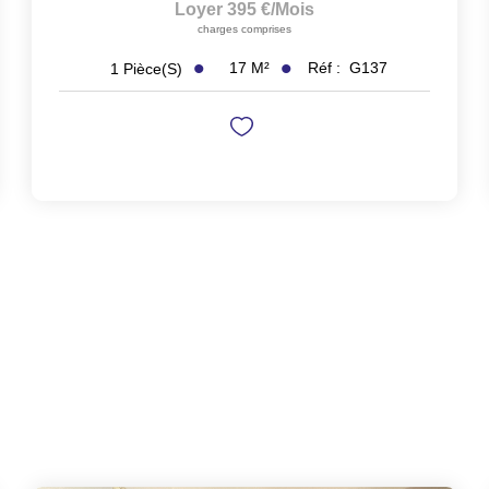
Loyer 395 €/mois
charges comprises
17
M²
Réf :
G137
1
Pièce(s)