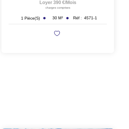
Loyer 390 €/mois
charges comprises
30
M²
Réf :
4571-1
1
Pièce(s)