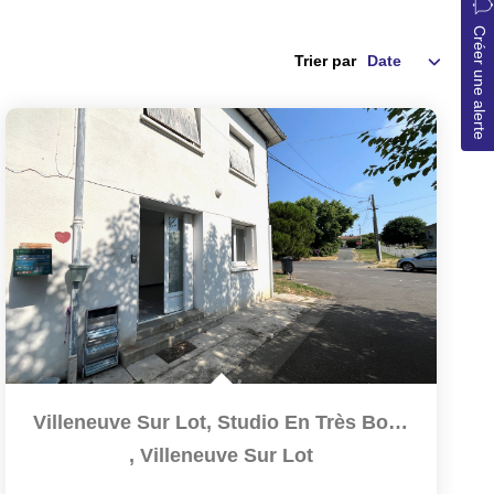
Créer une alerte
Trier par
Villeneuve Sur Lot, Studio En Très Bon État De 29,50 M²...
,
Villeneuve Sur Lot