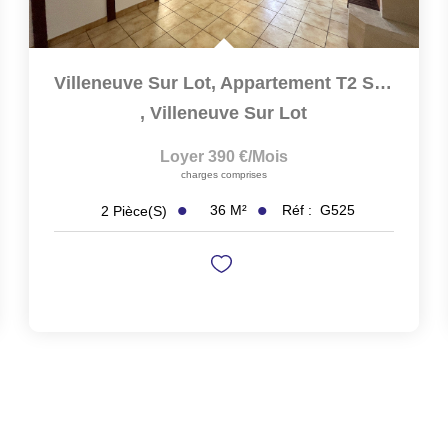
Villeneuve Sur Lot, Appartement T2 Situé Au Premier Étage...
,
Villeneuve Sur Lot
Loyer 390 €/mois
charges comprises
36
M²
Réf :
G525
2
Pièce(s)