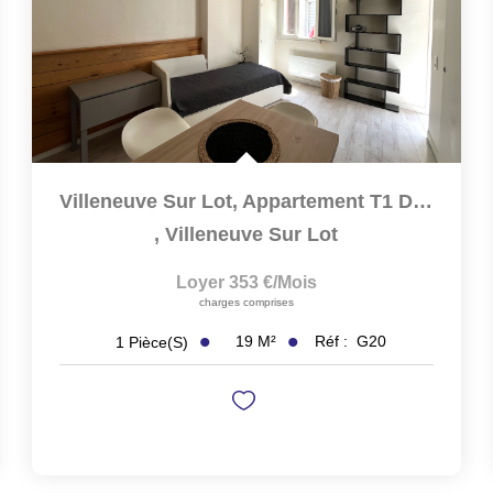
Villeneuve Sur Lot, Appartement T1 De PLAIN PIED De19 M² ...
,
Villeneuve Sur Lot
Loyer 353 €/mois
charges comprises
19
M²
Réf :
G20
1
Pièce(s)