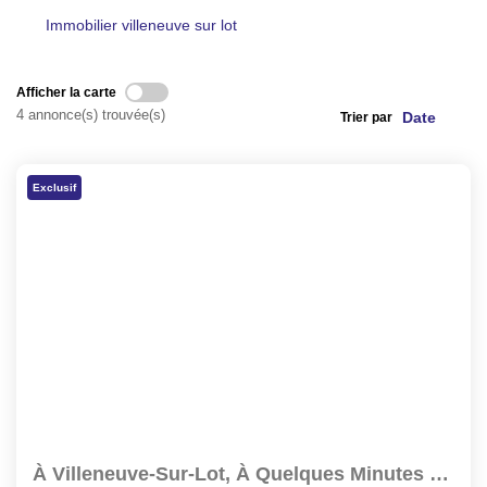
NOS AGENCES
Immobilier villeneuve sur lot
CONTACT
Afficher la carte
4 annonce(s) trouvée(s)
Trier par
EXTRANET PROPRIÉTAIRE
EN
Exclusif
À Villeneuve-Sur-Lot, À Quelques Minutes À Pied Du...