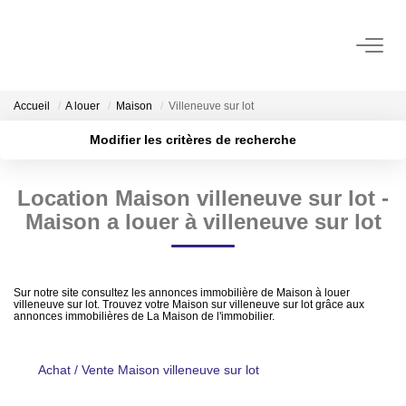
ACHAT
Accueil
A louer
Maison
Villeneuve sur lot
Modifier les critères de recherche
LOCATION
Localisation
Type de transaction
Surface min
Location Maison villeneuve sur lot -
Type de bien
GESTION
Maison a louer à villeneuve sur lot
Plus de critères
Budget max
ESTIMATION
Créer une alerte
Estimer Vendre
Sur notre site consultez les annonces immobilière de Maison à louer
villeneuve sur lot. Trouvez votre Maison sur villeneuve sur lot grâce aux
annonces immobilières de La Maison de l'immobilier.
Estimation En Ligne Gratuite
Biens Vendus
Achat / Vente Maison villeneuve sur lot